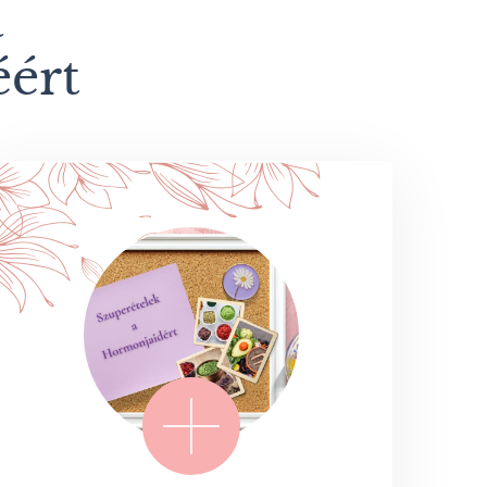
a
éért