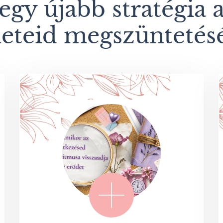
egy újabb stratégia 
eteid megszüntetés