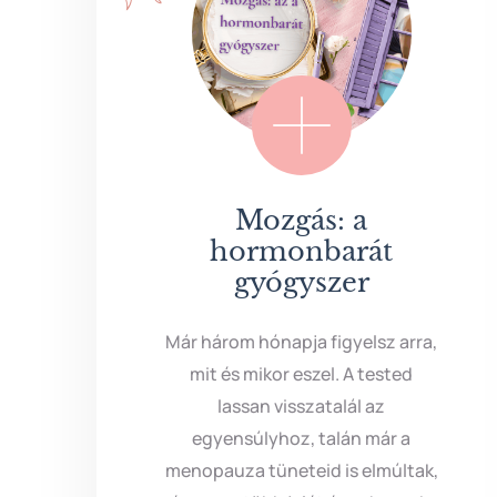
Mozgás: a
hormonbarát
gyógyszer
Már három hónapja figyelsz arra,
mit és mikor eszel. A tested
lassan visszatalál az
egyensúlyhoz, talán már a
menopauza tüneteid is elmúltak,