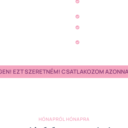
mindennapokat.
Szeretnél újra v
Szeretnél megszab
Szeretnél csak ha
útmutatásomért
GEN! EZT SZERETNÉM! CSATLAKOZOM AZONN
HÓNAPRÓL HÓNAPRA