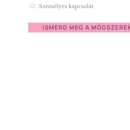
Személyes kapcsolat
ISMERD MEG A MÓDSZERE
AZ EGYETLEN
Vezetett Menopa
MentorKlub Neke
Ha