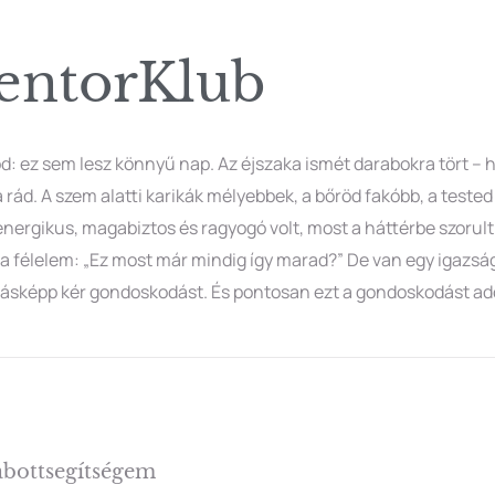
ntorKlub
od: ez sem lesz könnyű nap. Az éjszaka ismét darabokra tört – 
rád. A szem alatti karikák mélyebbek, a bőröd fakóbb, a tested
nergikus, magabiztos és ragyogó volt, most a háttérbe szorult. 
a félelem: „Ez most már mindig így marad?” De van egy igazsá
sképp kér gondoskodást. És pontosan ezt a gondoskodást ado
abottsegítségem