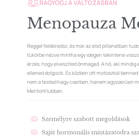
RAGYOGJ A VÁLTOZÁSBAN
Menopauza Me
Reggel felébredsz, és már az első pillanatban tud
tükörbe nézve mintha egy idegen tekintene vissza 
érzés, hogy elveszíted önmagad. A nő, aki mindig e
ellened dolgozik. És közben ott motoszkál benned 
nem a tested hagy cserben, hanem egyszerűen má
MentorKlubban.
Személyre szabott megoldások
Saját hormonális mintázatodra sz