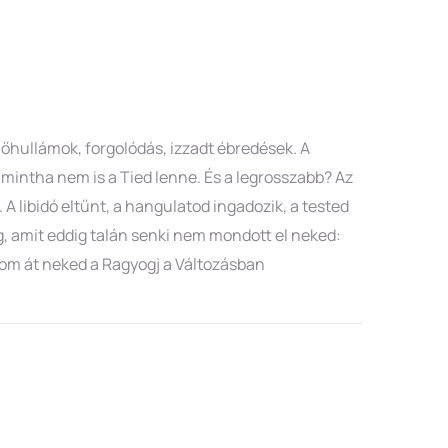
hőhullámok, forgolódás, izzadt ébredések. A
 mintha nem is a Tied lenne. És a legrosszabb? Az
A libidó eltűnt, a hangulatod ingadozik, a tested
g, amit eddig talán senki nem mondott el neked:
m át neked a Ragyogj a Változásban