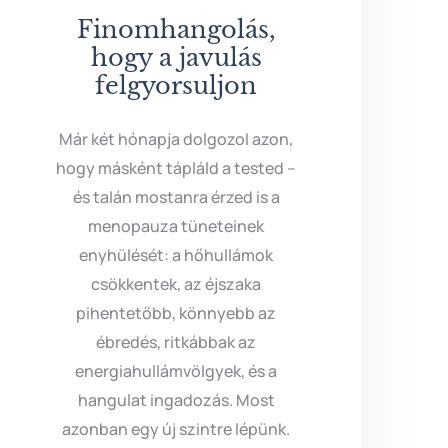
Finomhangolás,
hogy a javulás
felgyorsuljon
Már két hónapja dolgozol azon,
hogy másként tápláld a tested –
és talán mostanra érzed is a
menopauza tüneteinek
enyhülését: a hőhullámok
csökkentek, az éjszaka
pihentetőbb, könnyebb az
ébredés, ritkábbak az
energiahullámvölgyek, és a
hangulat ingadozás. Most
azonban egy új szintre lépünk.