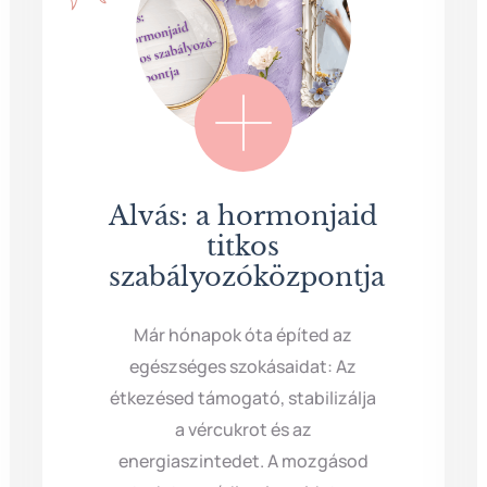
Alvás: a hormonjaid
titkos
szabályozóközpontja
Már hónapok óta építed az
egészséges szokásaidat: Az
étkezésed támogató, stabilizálja
a vércukrot és az
energiaszintedet. A mozgásod