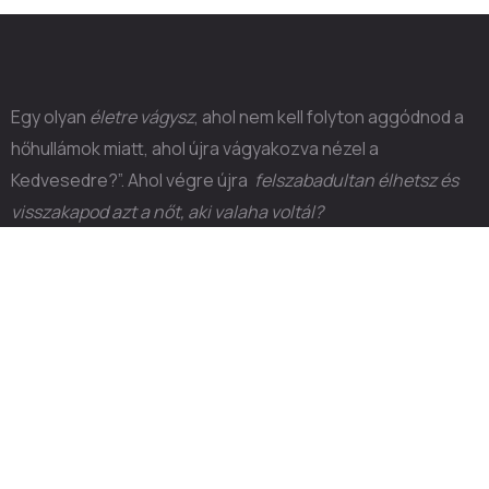
Egy olyan
életre vágysz
, ahol nem kell folyton aggódnod a
hőhullámok miatt, ahol újra vágyakozva nézel a
Kedvesedre?”. Ahol végre újra
felszabadultan élhetsz és
visszakapod azt a nőt, aki valaha voltál?
Jó helyen jársz! Velem eléred!
Linkek
Ajándékom Neked
Gyakran Ismételt Kérdések