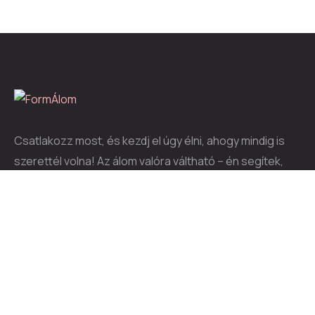
Csatlakozz most, és kezdj el úgy élni, ahogy mindig is
szerettél volna! Az álom valóra váltható – én segítek,
hogy valósággá tedd
[mc4wp_form id="227"]
Linkek
Ajándékom Neked