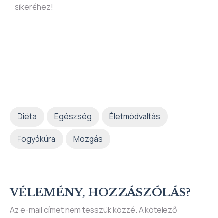
sikeréhez!
Diéta
Egészség
Életmódváltás
Fogyókúra
Mozgás
VÉLEMÉNY, HOZZÁSZÓLÁS?
Az e-mail címet nem tesszük közzé.
A kötelező