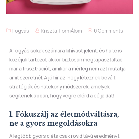
Fogyás
Kriszta-FormÁlom
0 Comments
A fogyás sokak számára kihívást jelent, és ha te is
közéjük tartozol, akkor biztosan megtapasztaltad
már a frusztrációt, amikor a mérleg nem azt mutatja,
amit szeretnél. A jó hír az, hogy léteznek bevált
stratégiák és hatékony módszerek, amelyek
segítenek abban, hogy végre elérd a céljaidat!
1. Fókuszálj az életmódváltásra,
ne a gyors megoldásokra
A legtöbb gyors diéta csak rövid távú eredményt