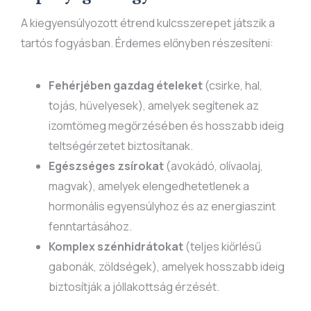
A kiegyensúlyozott étrend kulcsszerepet játszik a
tartós fogyásban. Érdemes előnyben részesíteni:
Fehérjében gazdag ételeket
(csirke, hal,
tojás, hüvelyesek), amelyek segítenek az
izomtömeg megőrzésében és hosszabb ideig
teltségérzetet biztosítanak.
Egészséges zsírokat
(avokádó, olívaolaj,
magvak), amelyek elengedhetetlenek a
hormonális egyensúlyhoz és az energiaszint
fenntartásához.
Komplex szénhidrátokat
(teljes kiőrlésű
gabonák, zöldségek), amelyek hosszabb ideig
biztosítják a jóllakottság érzését.