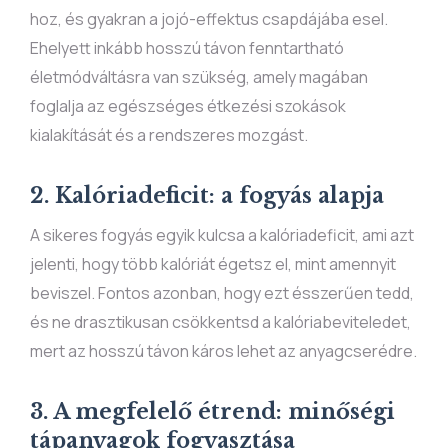
hoz, és gyakran a jojó-effektus csapdájába esel.
Ehelyett inkább hosszú távon fenntartható
életmódváltásra van szükség, amely magában
foglalja az egészséges étkezési szokások
kialakítását és a rendszeres mozgást.
2. Kalóriadeficit: a fogyás alapja
A sikeres fogyás egyik kulcsa a kalóriadeficit, ami azt
jelenti, hogy több kalóriát égetsz el, mint amennyit
beviszel. Fontos azonban, hogy ezt ésszerűen tedd,
és ne drasztikusan csökkentsd a kalóriabeviteledet,
mert az hosszú távon káros lehet az anyagcserédre.
3. A megfelelő étrend: minőségi
tápanyagok fogyasztása