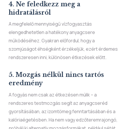
4. Ne feledkezz meg a
hidratálásról
A megfelelő mennyiségű vízfogyasztás
elengedhetetlen a hatékony anyagcsere
működéséhez. Gyakran előfordul, hogy a
szomjúságot éhségként érzékeljük, ezért érdemes
rendszeresen inni, különösen étkezések előtt.
5. Mozgás nélkül nincs tartós
eredmény
A fogyás nem csak az étkezésen múlik – a
rendszeres testmozgás segít az anyagcseréd
gyorsításában, az izomtömeg fenntartásában és a
kalóriaégetésben. Ha nem vagy edzőteremrajongó,
próbálj ki alternatív mozgásformákat, például sétát,