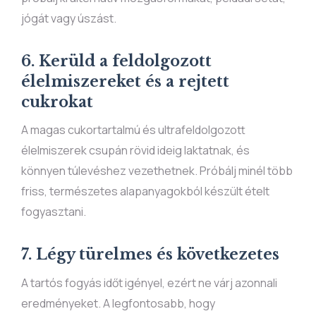
jógát vagy úszást.
6. Kerüld a feldolgozott
élelmiszereket és a rejtett
cukrokat
A magas cukortartalmú és ultrafeldolgozott
élelmiszerek csupán rövid ideig laktatnak, és
könnyen túlevéshez vezethetnek. Próbálj minél több
friss, természetes alapanyagokból készült ételt
fogyasztani.
7. Légy türelmes és következetes
A tartós fogyás időt igényel, ezért ne várj azonnali
eredményeket. A legfontosabb, hogy