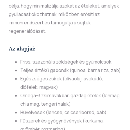
célja, hogy minimalizálja azokat az ételeket, amelyek
gyulladást okozhatnak, miközben erősíti az
immunrendszert és támogatja a sejtek
regenerálódását.
Az alapjai:
Friss, szezonális zöldségek és gyümölcsök
Teljes értékű gabonák (quinoa, barna rizs, zab)
Egészséges zsírok (olívaolaj, avokádó,
diófélék, magvak)
Omega-3 zsírsavakban gazdag ételek (lenmag,
chia mag, tengeri halak)
Hüvelyesek (lencse, csicseriborsó, bab)
Fűszerek és gyógynövények (kurkuma,
gyömbér, rozmaring)