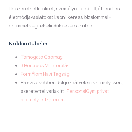
Ha szeretnél konkrét, személyre szabott étrendi és
életmódjavaslatokat kapni, keress bizalommal –
örömmel segítek elindulni ezen az úton.
Kukkants bele:
Támogató Csomag
3 Hónapos Mentorálás
FormÁlom Havi Tagság
Ha szívesebben dolgoznál velem személyesen,
szeretettel várlak itt:
PersonalGym privát
személyi edzőterem