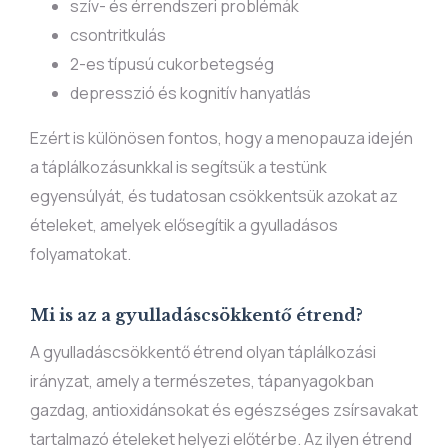
szív- és érrendszeri problémák
csontritkulás
2-es típusú cukorbetegség
depresszió és kognitív hanyatlás
Ezért is különösen fontos, hogy a menopauza idején
a táplálkozásunkkal is segítsük a testünk
egyensúlyát, és tudatosan csökkentsük azokat az
ételeket, amelyek elősegítik a gyulladásos
folyamatokat.
Mi is az a gyulladáscsökkentő étrend?
A gyulladáscsökkentő étrend olyan táplálkozási
irányzat, amely a természetes, tápanyagokban
gazdag, antioxidánsokat és egészséges zsírsavakat
tartalmazó ételeket helyezi előtérbe. Az ilyen étrend