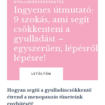
GYULLADÁSCSÖKKENTÉS
Ingyenes útmutató:
9 szokás, ami segít
csökkenteni a
gyulladást –
egyszerűen, lépésről
lépésre!
LETÖLTÖM
Hogyan segíti a gyulladáscsökkentő
étrend a menopauzás tüneteink
enyhítését?