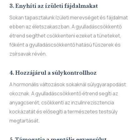
3. Enyhíti az ízületi fájdalmakat
Sokan tapasztalunk ízületi merevséget és fájdalmat
ebben az életszakaszban. A gyulladáscsökkentő
étrend segíthet csökkenteni ezeket a tüneteket,
főként a gyulladáscsökkentő hatású fűszerek és
zsírsavak révén.
4. Hozzájárul a súlykontrollhoz
A hormonális változások sokaknál súlygyarapodást
okoznak. A gyulladáscsökkentő étrend segíti az
anyagcserét, csökkenti az inzulinrezisztencia
kockázatát és elősegíti a természetes testsúly
megtartását.
5. Támogatja a mentális egyensúlyt