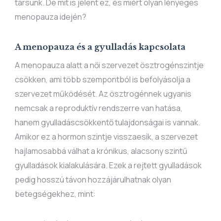
társunk. De mit is jelent ez, és miért olyan lényeges
menopauza idején?
A menopauza és a gyulladás kapcsolata
A menopauza alatt a női szervezet ösztrogénszintje
csökken, ami több szempontból is befolyásolja a
szervezet működését. Az ösztrogénnek ugyanis
nemcsak a reproduktív rendszerre van hatása,
hanem gyulladáscsökkentő tulajdonságai is vannak.
Amikor ez a hormon szintje visszaesik, a szervezet
hajlamosabbá válhat a krónikus, alacsony szintű
gyulladások kialakulására. Ezek a rejtett gyulladások
pedig hosszú távon hozzájárulhatnak olyan
betegségekhez, mint: