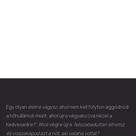
Egy olyan
életre vágysz
, ahol nem kell folyton aggódnod
a hőhullámok miatt, ahol újra vágyakozva nézel a
Kedvesedre?”. Ahol végre újra
felszabadultan élhetsz
és visszakapod azt a nőt, aki valaha voltál?