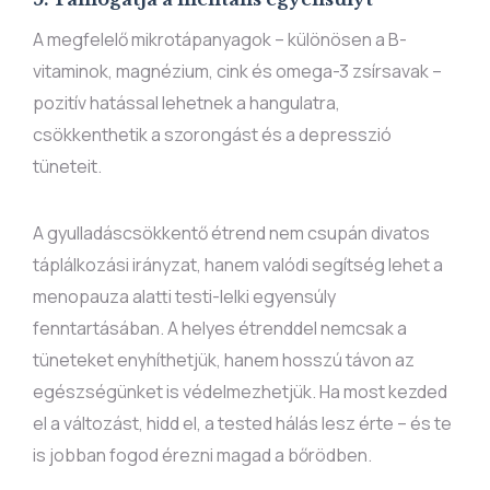
A megfelelő mikrotápanyagok – különösen a B-
vitaminok, magnézium, cink és omega-3 zsírsavak –
pozitív hatással lehetnek a hangulatra,
csökkenthetik a szorongást és a depresszió
tüneteit.
A gyulladáscsökkentő étrend nem csupán divatos
táplálkozási irányzat, hanem valódi segítség lehet a
menopauza alatti testi-lelki egyensúly
fenntartásában. A helyes étrenddel nemcsak a
tüneteket enyhíthetjük, hanem hosszú távon az
egészségünket is védelmezhetjük. Ha most kezded
el a változást, hidd el, a tested hálás lesz érte – és te
is jobban fogod érezni magad a bőrödben.