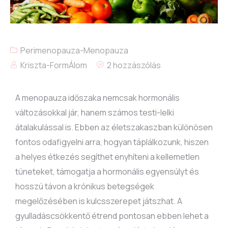
Perimenopauza-Menopauza
Kriszta-FormÁlom
2 hozzászólás
A menopauza időszaka nemcsak hormonális
változásokkal jár, hanem számos testi-lelki
átalakulással is. Ebben az életszakaszban különösen
fontos odafigyelni arra, hogyan táplálkozunk, hiszen
a helyes étkezés segíthet enyhíteni a kellemetlen
tüneteket, támogatja a hormonális egyensúlyt és
hosszú távon a krónikus betegségek
megelőzésében is kulcsszerepet játszhat. A
gyulladáscsökkentő étrend pontosan ebben lehet a