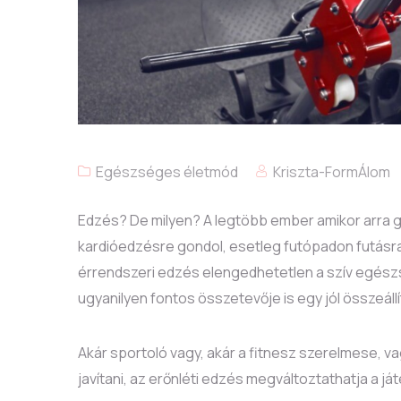
Egészséges életmód
Kriszta-FormÁlom
Edzés? De milyen? A legtöbb ember amikor arra g
kardióedzésre gondol, esetleg futópadon futásra 
érrendszeri edzés elengedhetetlen a szív egész
ugyanilyen fontos összetevője is egy jól összeáll
Akár sportoló vagy, akár a fitnesz szerelmese, va
javítani, az erőnléti edzés megváltoztathatja a ját