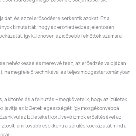
aidat, és ezzel erősödésre serkentik azokat. Ez a
ányok kimutatták, hogy az erőnléti edzés jelentősen
kockázatát, így különösen az idősebb felnőttek számára
elése nehézkessé és merevvé tesz, az erőedzés valójában
sát, ha megfelelő technikával és teljes mozgástartományban
, a kitörés és a felhúzás – megkövetelik, hogy az ízületek
z javítja az ízületek egészségét, így mozgékonyabbá
Ezenkívül az ízületeket körülvevő izmok erősítésével az
biztosít, ami tovább csökkenti a sérülés kockázatát mind a
orán.