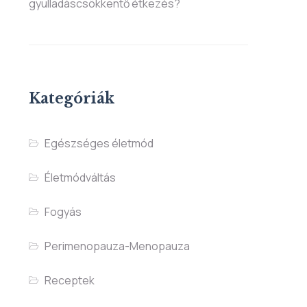
gyulladáscsökkentő étkezés?
Kategóriák
Egészséges életmód
Életmódváltás
Fogyás
Perimenopauza-Menopauza
Receptek