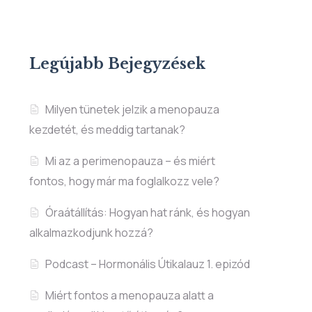
Legújabb Bejegyzések
Milyen tünetek jelzik a menopauza
kezdetét, és meddig tartanak?
Mi az a perimenopauza – és miért
fontos, hogy már ma foglalkozz vele?
Óraátállítás: Hogyan hat ránk, és hogyan
alkalmazkodjunk hozzá?
Podcast – Hormonális Útikalauz 1. epizód
Miért fontos a menopauza alatt a