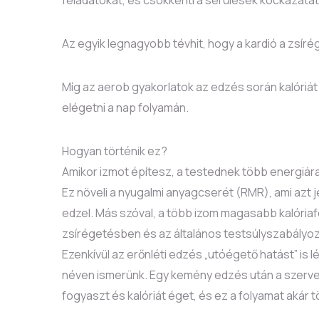
Az egyik legnagyobb tévhit, hogy a kardió a zsír
Míg az aerob gyakorlatok az edzés során kalóriát 
elégetni a nap folyamán.
Hogyan történik ez?
Amikor izmot építesz, a testednek több energiár
Ez növeli a nyugalmi anyagcserét (RMR), ami azt je
edzel. Más szóval, a több izom magasabb kalória
zsírégetésben és az általános testsúlyszabályo
Ezenkívül az erőnléti edzés „utóégető hatást” is
néven ismerünk. Egy kemény edzés után a szerve
fogyaszt és kalóriát éget, és ez a folyamat akár t