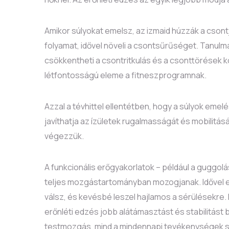
Amikor súlyokat emelsz, az izmaid húzzák a csontj
folyamat, idővel növeli a csontsűrűséget. Tanulm
csökkentheti a csontritkulás és a csonttörések 
létfontosságú eleme a fitneszprogramnak.
Azzal a tévhittel ellentétben, hogy a súlyok em
javíthatja az ízületek rugalmasságát és mobilitá
végezzük.
A funkcionális erőgyakorlatok – például a guggolás
teljes mozgástartományban mozogjanak. Idővel e
válsz, és kevésbé leszel hajlamos a sérülésekre. 
erőnléti edzés jobb alátámasztást és stabilitást 
testmozgás, mind a mindennapi tevékenységek s