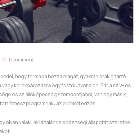
1 Comment
ondol, hogy formába hozza magát, gyakran órákig tartó
vagy kerékpározásra egy festői útvonalon. Bár a szív- és
sége és az állóképesség szempontjából, van egy másik,
ított fitneszprogramnak: az erőnléti edzés.
gy olyan valaki, aki általános egészségi állapotát szeretné
ékot.