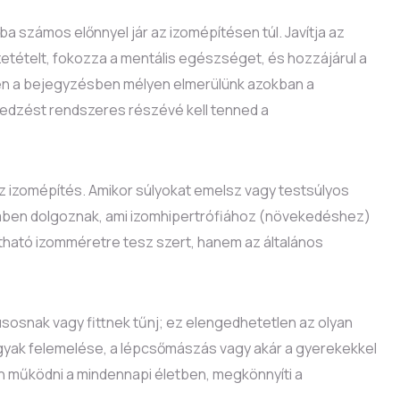
 számos előnnyel jár az izomépítésen túl. Javítja az
etételt, fokozza a mentális egészséget, és hozzájárul a
n a bejegyzésben mélyen elmerülünk azokban a
 edzést rendszeres részévé kell tenned a
az izomépítés. Amikor súlyokat emelsz vagy testsúlyos
zemben dolgoznak, ami izomhipertrófiához (növekedéshez)
tható izomméretre tesz szert, hanem az általános
sosnak vagy fittnek tűnj; ez elengedhetetlen az olyan
yak felemelése, a lépcsőmászás vagy akár a gyerekekkel
n működni a mindennapi életben, megkönnyíti a
.