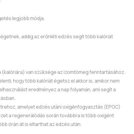
égetés legjobb módja.
égetnek, addig az erőnléti edzés segít több kalóriát
a (kalóriára) van szüksége az izomtömeg fenntartásához.
lenti, hogy több kalóriát égetsz el akkor is, amikor nem
felhasználást eredményez a nap folyamán, ami segít a
zásban.
 létrehoz, amelyet edzés utáni oxigénfogyasztás (EPOC)
zet a regenerálódás során továbbra is több oxigént
öbb órán át is eltarthat az edzés után.