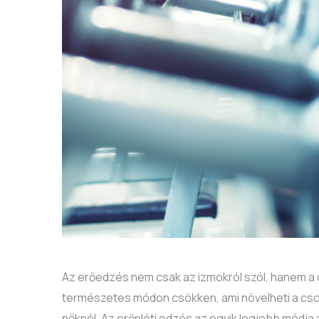
Az erőedzés nem csak az izmokról szól, hanem a 
természetes módon csökken, ami növelheti a cson
nőknél. Az erőnléti edzés az egyik legjobb módj