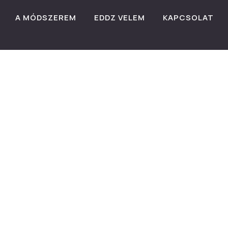
A MÓDSZEREM
EDDZ VELEM
KAPCSOLAT
GÉSZSÉGES ÉLETMÓD
SÚLYZÓS EDZÉS A FITNESS PROG
Edzés A Fitness Pro