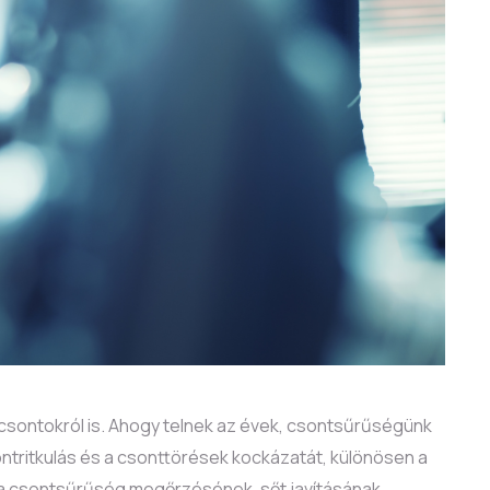
csontokról is. Ahogy telnek az évek, csontsűrűségünk
tritkulás és a csonttörések kockázatát, különösen a
a a csontsűrűség megőrzésének, sőt javításának.