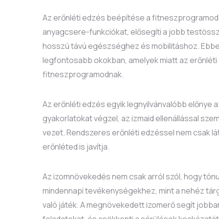
Az erőnléti edzés beépítése a fitneszprogramodba
anyagcsere-funkciókat, elősegíti a jobb testössz
hosszú távú egészséghez és mobilitáshoz. Ebbe
legfontosabb okokban, amelyek miatt az erőnléti
fitneszprogramodnak.
Az erőnléti edzés egyik legnyilvánvalóbb előnye 
gyakorlatokat végzel, az izmaid ellenállással s
vezet. Rendszeres erőnléti edzéssel nem csak lá
erőnléted is javítja.
Az izomnövekedés nem csak arról szól, hogy tónu
mindennapi tevékenységekhez, mint a nehéz tárg
való játék. A megnövekedett izomerő segít jobba
feladatokat, és csökkenti a sérülések kockázatát